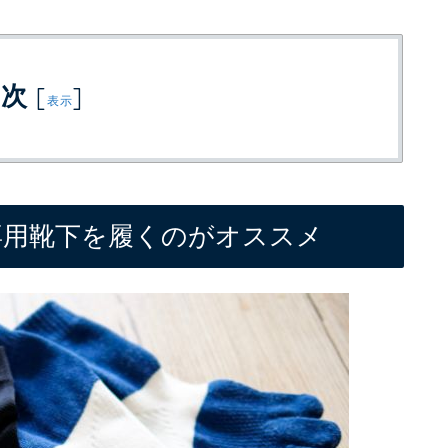
目次
[
]
表示
専用靴下を履くのがオススメ