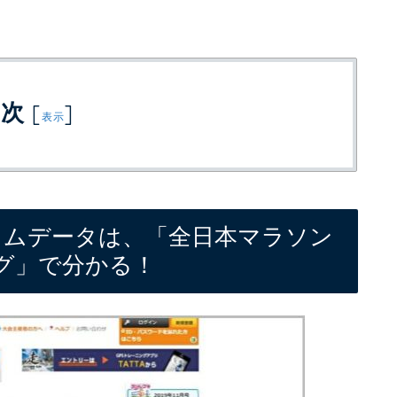
目次
[
]
表示
イムデータは、「全日本マラソン
グ」で分かる！