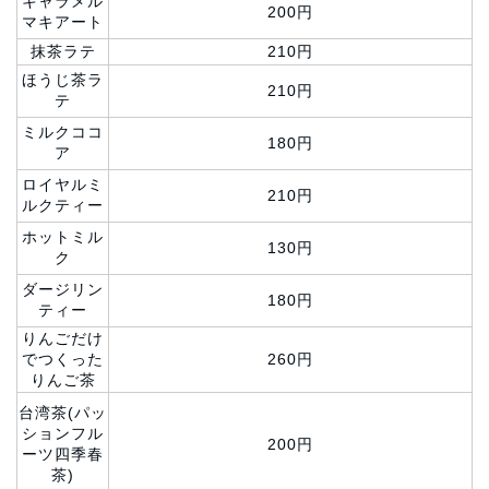
キャラメル
200円
マキアート
抹茶ラテ
210円
ほうじ茶ラ
210円
テ
ミルクココ
180円
ア
ロイヤルミ
210円
ルクティー
ホットミル
130円
ク
ダージリン
180円
ティー
りんごだけ
でつくった
260円
りんご茶
台湾茶(パッ
ションフル
200円
ーツ四季春
茶)