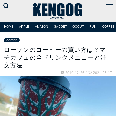
HOME
APPLE
AMAZON
GADGET
GOOUT
RUN
COFFEE
COFFEE
ローソンのコーヒーの買い方は？マ
チカフェの全ドリンクメニューと注
文方法
2019.12.26
/
2021.05.17