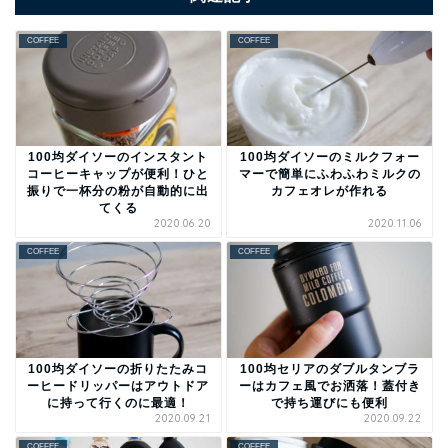
COFFEE
COFFEE
100均ダイソーのインスタント
100均ダイソーのミルクフォー
コーヒーキャップが便利！ひと
マーで簡単にふわふわミルクの
振りで一杯分の粉が自動的に出
カフェオレが作れる
てくる
2020.06.20
2020.11.06
COFFEE
COFFEE
100均ダイソーの折りたたみコ
100均セリアのダブルタンブラ
ーヒードリッパーはアウトドア
ーはカフェ風でお洒落！蓋付き
に持って行くのに最適！
で持ち運びにも便利
2020.09.21
2020.09.22
COFFEE
COFFEE