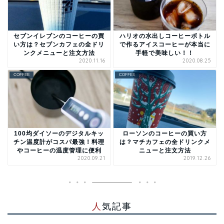
セブンイレブンのコーヒーの買
ハリオの水出しコーヒーボトル
い方は？セブンカフェの全ドリ
で作るアイスコーヒーが本当に
ンクメニューと注文方法
手軽で美味しい！！
2020.11.16
2020.08.25
COFFEE
COFFEE
100均ダイソーのデジタルキッ
ローソンのコーヒーの買い方
チン温度計がコスパ最強！料理
は？マチカフェの全ドリンクメ
やコーヒーの温度管理に便利
ニューと注文方法
2020.09.21
2019.12.26
人気記事