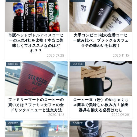
市販ペットボトルアイスコーヒ
大手コンビニ3社の定番コーヒ
ーの人気4社を比較！本当に美
ー飲み比べ、ブラック＆カフェ
味しくてオススメなのはど
ラテの味わいを比較！
れ？？
2020.09.22
2020.11.15
COFFEE
COFFEE
ファミリーマートのコーヒーの
コーヒー豆（粉）のめちゃくち
買い方は？ファミマカフェの全
ゃ簡単で美味しい飲み方！抽出
ドリンクメニューと注文方法
器具を揃える必要はなし
2020.11.16
2020.09.20
COFFEE
COFFEE