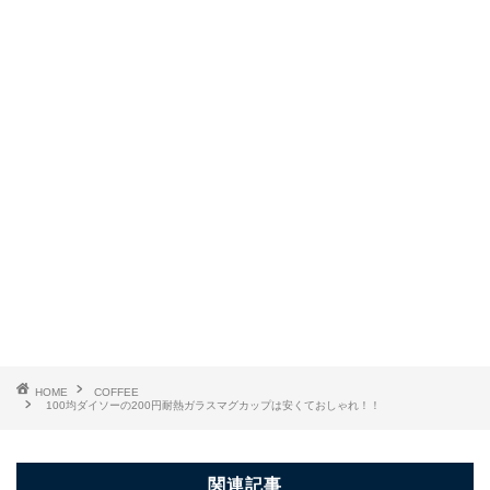
HOME
COFFEE
100均ダイソーの200円耐熱ガラスマグカップは安くておしゃれ！！
関連記事