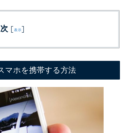
目次
[
]
表示
スマホを携帯する方法