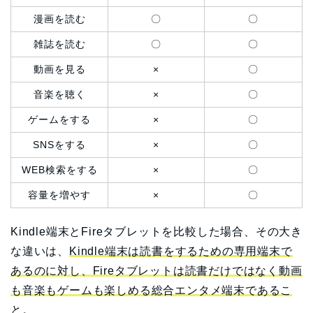
漫画を読む
〇
〇
雑誌を読む
〇
〇
動画を見る
×
〇
音楽を聴く
×
〇
ゲームをする
×
〇
SNSをする
×
〇
WEB検索をする
×
〇
容量を増やす
×
〇
Kindle端末とFireタブレットを比較した場合、その大き
な違いは、
Kindle端末は読書をするための専用端末で
あるのに対し、Fireタブレットは読書だけではなく動画
も音楽もゲームも楽しめる総合エンタメ端末であるこ
と。