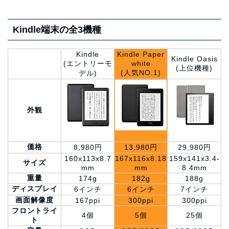
Kindle端末の全3機種
Kindle
Kindle Paper
Kindle Oasis
(エントリーモ
white
(上位機種)
(人気NO.1)
デル)
外観
価格
8,980円
13,980円
29,980円
160x113x8.7
167x116x8.18
159x141x3.4-
サイズ
mm
mm
8.4mm
重量
174g
182g
188g
ディスプレイ
6インチ
6インチ
7インチ
画面解像度
167ppi
300ppi
300ppi
フロントライ
4個
5個
25個
ト