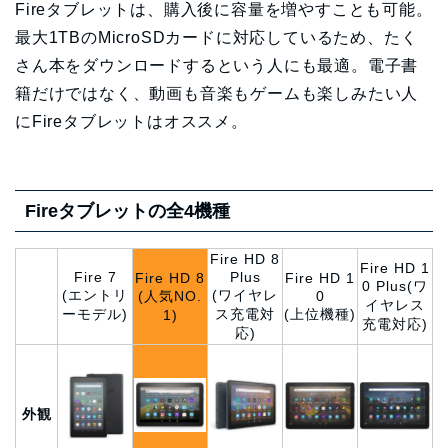
Fireタブレットは、購入後に容量を増やすことも可能。
最大1TBのMicroSDカードに対応しているため、たく
さん本をダウンロードするという人にも最適。電子書
籍だけではなく、動画も音楽もゲームも楽しみたい人
にFireタブレットはオススメ。
Fireタブレットの全4機種
Fire HD 8
Fire HD 1
Fire 7
Plus
Fire HD 8
Fire HD 1
0 Plus(ワ
(エントリ
(ワイヤレ
(人気NO.
0
イヤレス
ーモデル)
ス充電対
(上位機種)
1)
充電対応)
応)
外観