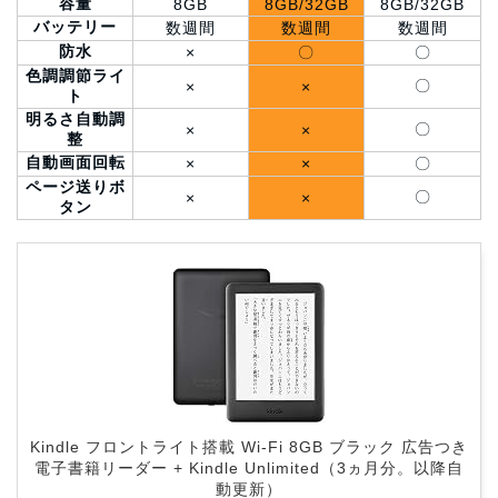
容量
8GB
8GB/32GB
8GB/32GB
バッテリー
数週間
数週間
数週間
防水
×
〇
〇
色調調節ライ
〇
×
×
ト
明るさ自動調
〇
×
×
整
自動画面回転
×
×
〇
ページ送りボ
〇
×
×
タン
Kindle フロントライト搭載 Wi-Fi 8GB ブラック 広告つき
電子書籍リーダー + Kindle Unlimited（3ヵ月分。以降自
動更新）