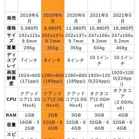
2019年6
2020年6
2020年6
2021年5
2021年5
発売
月
月
月
月
月
価格
5,980円
9,980円
11,980円
15,980円
18,980円
サイ
192x115x
202x137x
202x137x
247x166x
247x166x
ズ
9.6mm
9.7mm
9.7mm
9.2mm
9.2mm
重量
286g
355g
355g
504g
468g
ディ
10.1イン
10.1イン
スプ
7インチ
8インチ
8インチ
チ
チ
レイ
画面
1920×120
1024×600
1280×800
1280×800
1920×120
解像
0(224pp
(171ppi)
(189ppi)
(189ppi)
0(224ppi)
度
i)
オクタコ
クアッド
クアッド
クアッド
オクタコ
ア
CPU
コア(1.3G
コア(2.0G
コア(2.0G
ア(2.0GH
（2.0GHz
Hzx4)
Hzx4)
Hzx4)
zx8)
x8）
RAM
1GB
2GB
3GB
3GB
4GB
16GB・3
32GB・6
32GB・6
32GB・6
32GB・6
容量
2GB
4GB
4GB
4GB
4GB
スピ